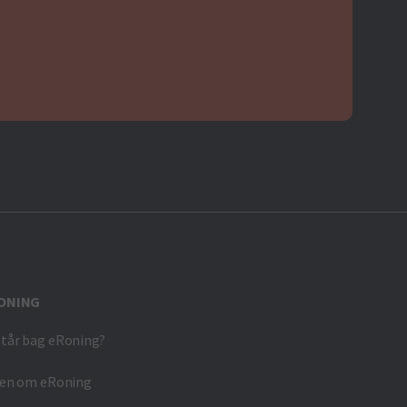
ONING
tår bag eRoning?
ien om eRoning