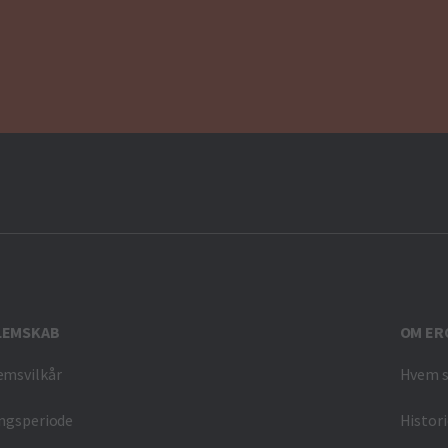
LEMSKAB
OM ER
emsvilkår
Hvem s
ngsperiode
Histor