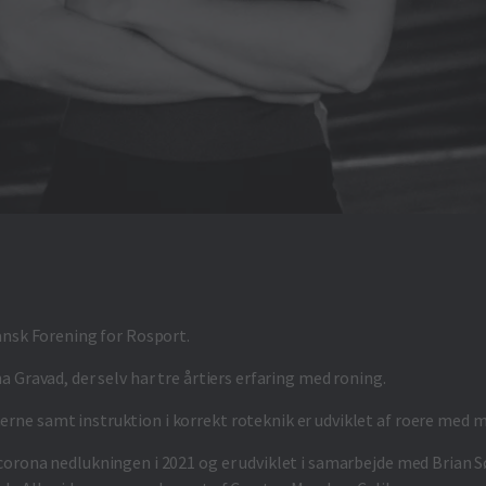
ansk Forening for Rosport.
 Gravad, der selv har tre årtiers erfaring med roning.
e samt instruktion i korrekt roteknik er udviklet af roere med ma
corona nedlukningen i 2021 og er udviklet i samarbejde med Brian 