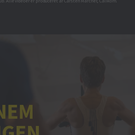
. Alle videoer er produceret af Carsten Marcher, Calikom.
NEM
NGEN