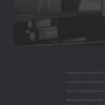
eRoning er udviklet af D
Frontløber er Anna Karina
Alle træningsprogrammern
eRoning startede under 